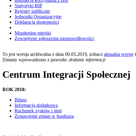
Instrukcja korzystania z BIP
Statystyki BIP
Rejestry publiczne
Jednostki Organizacyjne
Deklaracja dostępności
Monitoring miejski
Zewnętrzne zgłoszenia nieprawidłowości
To jest wersja archiwalna z dnia 09.05.2019, zobacz
aktualną wersję
t
Zmiany wprowadzono z powodu:
dodanie informacji
Centrum Integracji Społecznej
ROK 2018:
Bilans
Informacja dodatkowa
Rachunek zysków i strat
Zestawienie zmian w funduszu