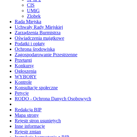
CIS
UMiG
Zlobek
Rada Miejska
Uchwały Rady Miejskiej
Zarządzenia Burmistrza
Oświadczenia majątkowe
Podatki i opłaty
Ochrona środowiska
Zagospodarowanie Przestrzenne
Przetargi
Konkursy
Ogłoszenia
WYBORY
Kontrole
Konsultacje społeczne
Petycje
RODO - Ochrona Danych Osobowych
Redakcja BIP
Mapa strony
Rejestr stron usuniętych
Inne informacje
Rejestr zmian