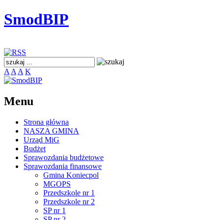
SmodBIP
A
A
A
K
Menu
Strona główna
NASZA GMINA
Urząd MiG
Budżet
Sprawozdania budżetowe
Sprawozdania finansowe
Gmina Koniecpol
MGOPS
Przedszkole nr 1
Przedszkole nr 2
SP nr 1
SP nr 2