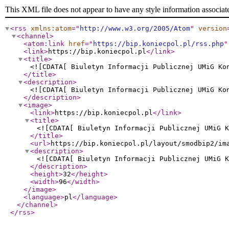
This XML file does not appear to have any style information associat
<rss
xmlns:atom
="
http://www.w3.org/2005/Atom
"
version
<channel
>
<atom:link
href
="
https://bip.koniecpol.pl/rss.php
"
<link
>
https://bip.koniecpol.pl
</link
>
<title
>
<![CDATA[ Biuletyn Informacji Publicznej UMiG Ko
</title
>
<description
>
<![CDATA[ Biuletyn Informacji Publicznej UMiG Ko
</description
>
<image
>
<link
>
https://bip.koniecpol.pl
</link
>
<title
>
<![CDATA[ Biuletyn Informacji Publicznej UMiG K
</title
>
<url
>
https://bip.koniecpol.pl/layout/smodbip2/im
<description
>
<![CDATA[ Biuletyn Informacji Publicznej UMiG K
</description
>
<height
>
32
</height
>
<width
>
96
</width
>
</image
>
<language
>
pl
</language
>
</channel
>
</rss
>