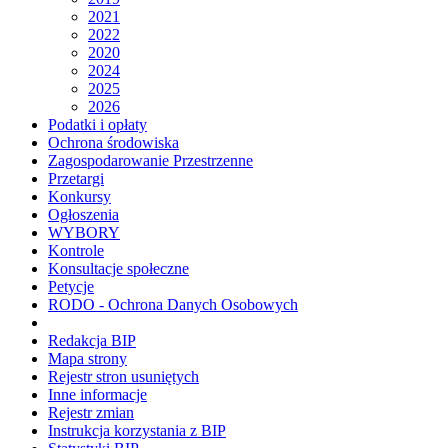
2021
2022
2020
2024
2025
2026
Podatki i opłaty
Ochrona środowiska
Zagospodarowanie Przestrzenne
Przetargi
Konkursy
Ogłoszenia
WYBORY
Kontrole
Konsultacje społeczne
Petycje
RODO - Ochrona Danych Osobowych
Redakcja BIP
Mapa strony
Rejestr stron usuniętych
Inne informacje
Rejestr zmian
Instrukcja korzystania z BIP