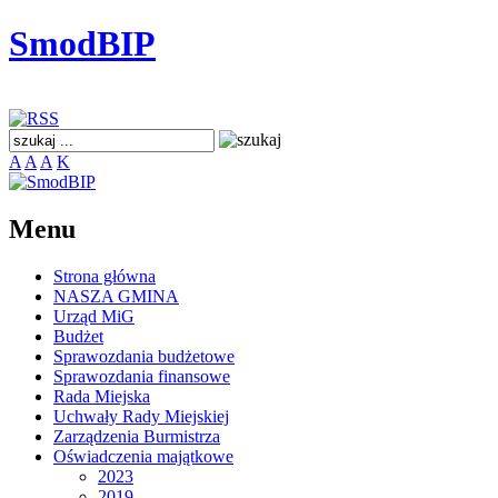
SmodBIP
A
A
A
K
Menu
Strona główna
NASZA GMINA
Urząd MiG
Budżet
Sprawozdania budżetowe
Sprawozdania finansowe
Rada Miejska
Uchwały Rady Miejskiej
Zarządzenia Burmistrza
Oświadczenia majątkowe
2023
2019