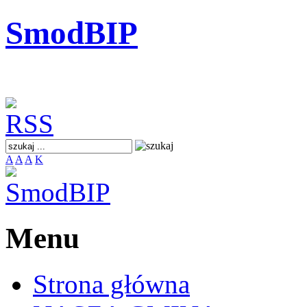
SmodBIP
A
A
A
K
Menu
Strona główna