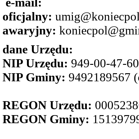
e-mail:
oficjalny:
umig@koniecpol
awaryjny:
koniecpol@gmin
dane Urzędu:
NIP Urzędu:
949-00-47-6
NIP Gminy:
9492189567 (
REGON Urzędu:
000523
REGON Gminy:
1513979