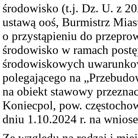
środowisko (t.j. Dz. U. z 20
ustawą ooś, Burmistrz Mias
o przystąpieniu do przepro
środowisko w ramach postę
środowiskowych uwarunkow
polegającego na „Przebudo
na obiekt stawowy przezna
Koniecpol, pow. częstochow
dniu 1.10.2024 r. na wniose
Ze względu na rodzaj i miej