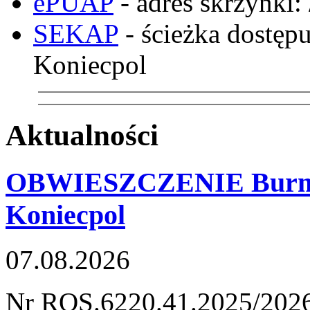
ePUAP
- adres skrzynk
SEKAP
- ścieżka dostęp
Koniecpol
Aktualności
OBWIESZCZENIE Burmis
Koniecpol
07.08.2026
Nr ROS.6220.41.2025/202