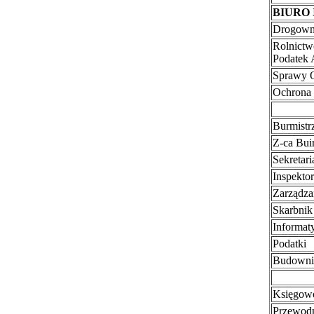
BIURO
Drogown
Rolnictw
Podatek
Sprawy O
Ochrona
Burmistr
Z-ca Buir
Sekretari
Inspekto
Zarządza
Skarbnik
Informat
Podatki
Budownic
Księgowo
Przewodn