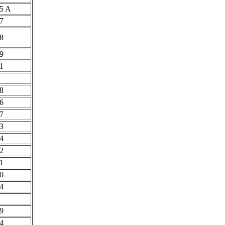
5 A
7
8
9
1
8
6
7
3
4
2
1
0
4
9
4