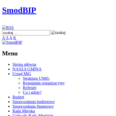
SmodBIP
A
A
A
K
Menu
Strona główna
NASZA GMINA
Urząd MiG
Struktura UMiG
Regulamin organizacyjny
Referaty
Co i gdzie?
Budżet
Sprawozdania budżetowe
Sprawozdania finansowe
Rada Miejska
Uchwały Rady Miejskiej