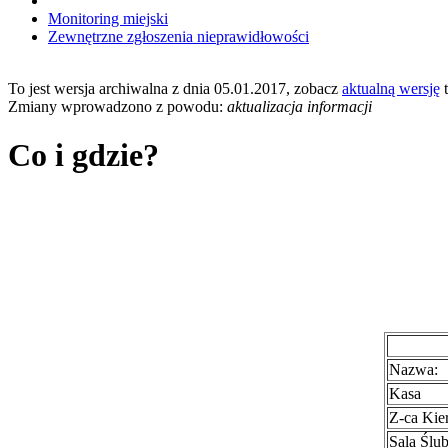
Monitoring miejski
Zewnętrzne zgłoszenia nieprawidłowości
To jest wersja archiwalna z dnia 05.01.2017, zobacz
aktualną wersję
t
Zmiany wprowadzono z powodu:
aktualizacja informacji
Co i gdzie?
Nazwa:
Kasa
Z-ca Kie
Sala Ślu