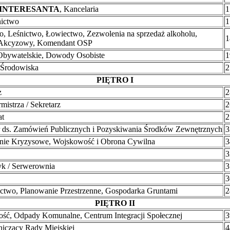
 INTERESANTA
, Kancelaria
1
ictwo
1
o, Leśnictwo, Łowiectwo, Zezwolenia na sprzedaż alkoholu,
1
 Akcyzowy, Komendant OSP
bywatelskie, Dowody Osobiste
1
 Środowiska
2
PIĘTRO I
z
2
mistrza / Sekretarz
2
at
2
r ds. Zamówień Publicznych i Pozyskiwania Środków Zewnętrznych
3
nie Kryzysowe, Wojskowość i Obrona Cywilna
3
3
yk / Serwerownia
3
3
two, Planowanie Przestrzenne, Gospodarka Gruntami
2
PIĘTRO II
ść, Odpady Komunalne, Centrum Integracji Społecznej
3
iczący Rady Miejskiej
4