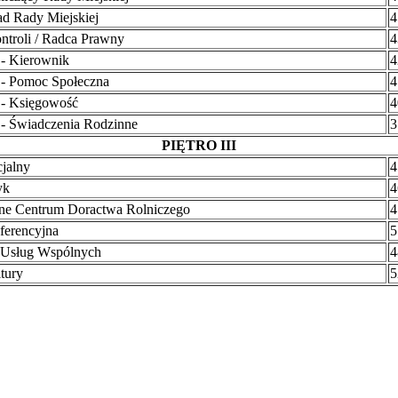
ad Rady Miejskiej
4
ntroli / Radca Prawny
4
 Kierownik
4
 Pomoc Społeczna
4
 Księgowość
4
 Świadczenia Rodzinne
3
PIĘTRO III
cjalny
4
yk
4
ne Centrum Doractwa Rolniczego
4
ferencyjna
5
 Usług Wspólnych
4
tury
5