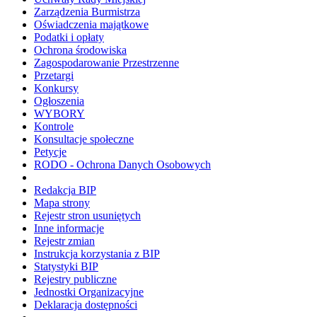
Zarządzenia Burmistrza
Oświadczenia majątkowe
Podatki i opłaty
Ochrona środowiska
Zagospodarowanie Przestrzenne
Przetargi
Konkursy
Ogłoszenia
WYBORY
Kontrole
Konsultacje społeczne
Petycje
RODO - Ochrona Danych Osobowych
Redakcja BIP
Mapa strony
Rejestr stron usuniętych
Inne informacje
Rejestr zmian
Instrukcja korzystania z BIP
Statystyki BIP
Rejestry publiczne
Jednostki Organizacyjne
Deklaracja dostępności