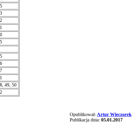
5
3
2
1
0
5
5
6
7
1
8, 49, 50
2
Opublikował:
Artur Wieczorek
Publikacja dnia:
05.01.2017