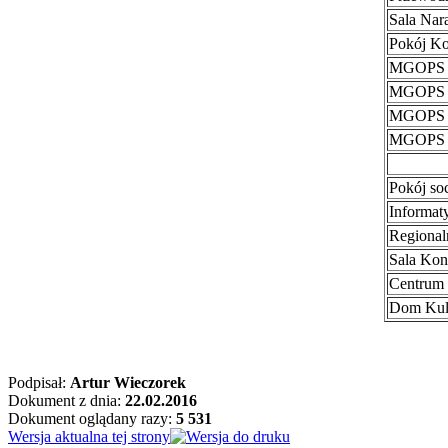
Sala Nar
Pokój Ko
MGOPS -
MGOPS -
MGOPS -
MGOPS -
Pokój so
Informat
Regional
Sala Kon
Centrum
Dom Kul
Podpisał:
Artur Wieczorek
Dokument z dnia:
22.02.2016
Dokument oglądany razy:
5 531
Wersja aktualna tej strony