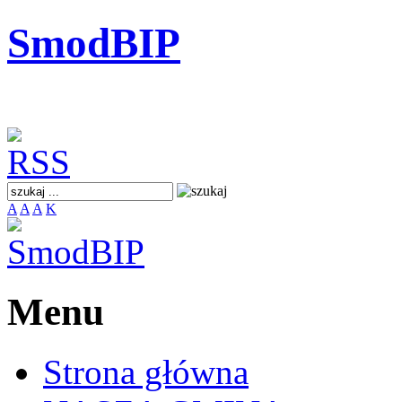
SmodBIP
A
A
A
K
Menu
Strona główna