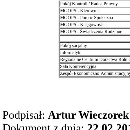
Pokój Kontroli / Radca Prawny
MGOPS - Kierownik
MGOPS - Pomoc Społeczna
MGOPS - Księgowość
MGOPS - Świadczenia Rodzinne
Pokój socjalny
Informatyk
Regionalne Centrum Doractwa Rolni
Sala Konferencyjna
Zespół Ekonomiczno-Administracyjn
Podpisał:
Artur Wieczorek
Dokument z dnia:
22.02.20