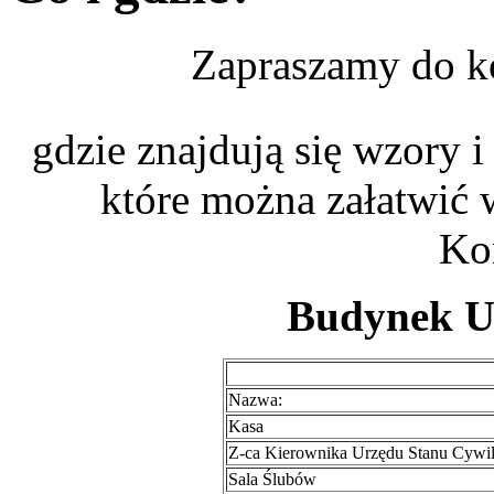
Zapraszamy do ko
gdzie znajdują się wzory i
które można załatwić 
Ko
Budynek U
Nazwa:
Kasa
Z-ca Kierownika Urzędu Stanu Cywil
Sala Ślubów