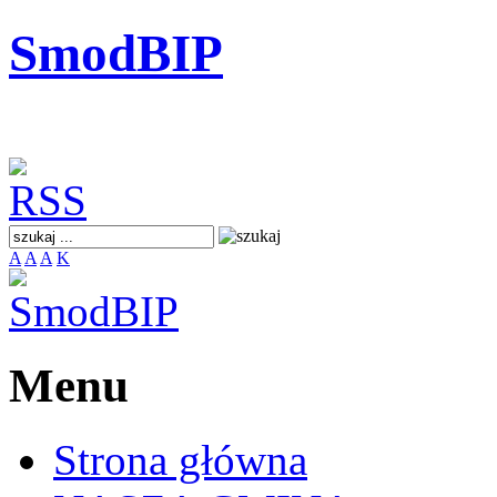
SmodBIP
A
A
A
K
Menu
Strona główna