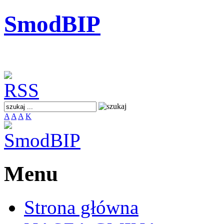
SmodBIP
A
A
A
K
Menu
Strona główna