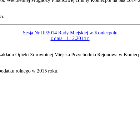
ot. Wieloletniej Prognozy Finansowej Gminy Koniecpol na lata 2014-
ci.
Sesja Nr III/2014 Rady Miejskiej w Koniecpolu
z dnia 11.12.2014 r.
Zakładu Opieki Zdrowotnej Miejska Przychodnia Rejonowa w Koniecp
 podatku rolnego w 2015 roku.