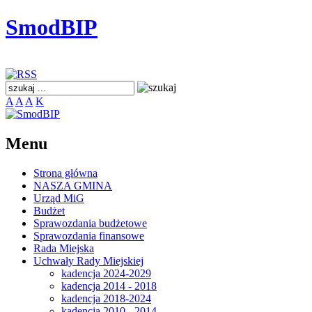
SmodBIP
A
A
A
K
Menu
Strona główna
NASZA GMINA
Urząd MiG
Budżet
Sprawozdania budżetowe
Sprawozdania finansowe
Rada Miejska
Uchwały Rady Miejskiej
kadencja 2024-2029
kadencja 2014 - 2018
kadencja 2018-2024
kadencja 2010 - 2014