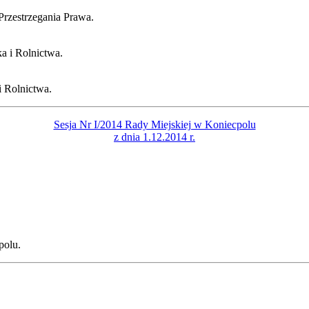
rzestrzegania Prawa.
a i Rolnictwa.
 Rolnictwa.
Sesja Nr I/2014 Rady Miejskiej w Koniecpolu
z dnia 1.12.2014 r.
polu.