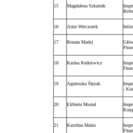
15
Magdalena Szkutnik
Inspe
Refe
16
Artur Wieczorek
Info
17
Renata Madej
Głów
Fina
18
Karina Rutkiewicz
Insp
Fina
19
Agnieszka Ślęzak
Insp
- Ks
20
Elżbieta Musiał
Insp
Ksi
21
Karolina Malus
Insp
Fina