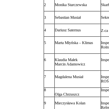
2
Monika Starczewska
Skar
3
Sebastian Musiał
Sekre
4
Dariusz Saternus
Z-ca
5
Marta Młyńska – Klimas
Insp
Roln
6
Klaudia Małek
Insp
Marcin Adamowicz
7
Magdalena Musiał
Inspe
ROŚ
8
Insp
Olga Chrzuszcz
9
Mieczysława Kolan
Insp
Refe