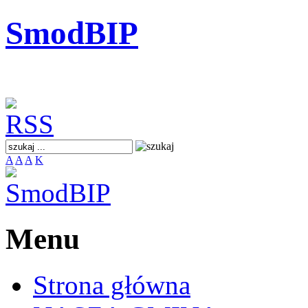
SmodBIP
A
A
A
K
Menu
Strona główna