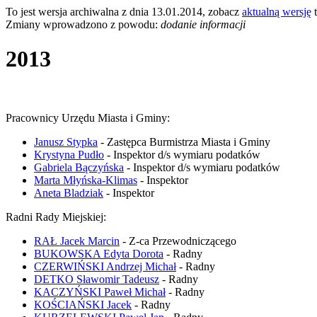
To jest wersja archiwalna z dnia 13.01.2014, zobacz
aktualną wersję
t
Zmiany wprowadzono z powodu:
dodanie informacji
2013
Pracownicy Urzędu Miasta i Gminy:
Janusz Stypka
- Zastępca Burmistrza Miasta i Gminy
Krystyna Pudło
- Inspektor d/s wymiaru podatków
Gabriela Bączyńska
- Inspektor d/s wymiaru podatków
Marta Młyńska-Klimas
- Inspektor
Aneta Bladziak
- Inspektor
Radni Rady Miejskiej:
RAŁ Jacek Marcin
- Z-ca Przewodniczącego
BUKOWSKA Edyta Dorota
- Radny
CZERWIŃSKI Andrzej Michał
- Radny
DETKO Sławomir Tadeusz
- Radny
KACZYŃSKI Paweł Michał
- Radny
KOŚCIAŃSKI Jacek
- Radny