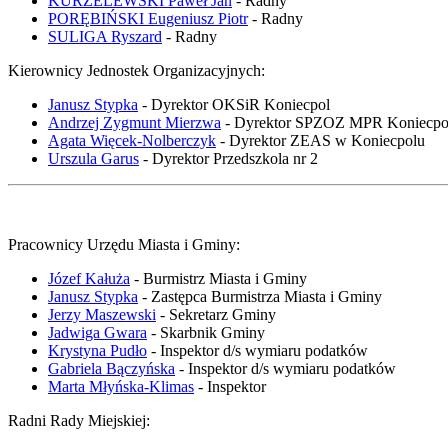
KURZELEWSKI Paweł Jan
- Radny
PORĘBIŃSKI Eugeniusz Piotr
- Radny
SULIGA Ryszard
- Radny
Kierownicy Jednostek Organizacyjnych:
Janusz Stypka
- Dyrektor OKSiR Koniecpol
Andrzej Zygmunt Mierzwa
- Dyrektor SPZOZ MPR Koniecpo
Agata Więcek-Nolberczyk
- Dyrektor ZEAS w Koniecpolu
Urszula Garus
- Dyrektor Przedszkola nr 2
Pracownicy Urzędu Miasta i Gminy:
Józef Kałuża
- Burmistrz Miasta i Gminy
Janusz Stypka
- Zastępca Burmistrza Miasta i Gminy
Jerzy Maszewski
- Sekretarz Gminy
Jadwiga Gwara
- Skarbnik Gminy
Krystyna Pudło
- Inspektor d/s wymiaru podatków
Gabriela Bączyńska
- Inspektor d/s wymiaru podatków
Marta Młyńska-Klimas
- Inspektor
Radni Rady Miejskiej: