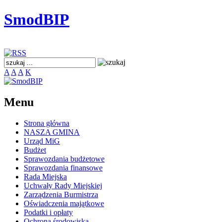
SmodBIP
A
A
A
K
Menu
Strona główna
NASZA GMINA
Urząd MiG
Budżet
Sprawozdania budżetowe
Sprawozdania finansowe
Rada Miejska
Uchwały Rady Miejskiej
Zarządzenia Burmistrza
Oświadczenia majątkowe
Podatki i opłaty
Ochrona środowiska