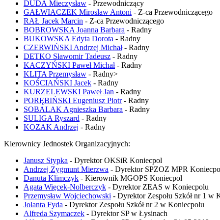
DUDA Mieczysław
- Przewodniczący
GAŁWIACZEK Mirosław Antoni
- Z-ca Przewodniczącego
RAŁ Jacek Marcin
- Z-ca Przewodniczącego
BOBROWSKA Joanna Barbara
- Radny
BUKOWSKA Edyta Dorota
- Radny
CZERWIŃSKI Andrzej Michał
- Radny
DETKO Sławomir Tadeusz
- Radny
KACZYŃSKI Paweł Michał
- Radny
KLITA Przemysław
- Radny>
KOŚCIAŃSKI Jacek
- Radny
KURZELEWSKI Paweł Jan
- Radny
PORĘBIŃSKI Eugeniusz Piotr
- Radny
SOBALAK Agnieszka Barbara
- Radny
SULIGA Ryszard
- Radny
KOZAK Andrzej
- Radny
Kierownicy Jednostek Organizacyjnych:
Janusz Stypka
- Dyrektor OKSiR Koniecpol
Andrzej Zygmunt Mierzwa
- Dyrektor SPZOZ MPR Koniecpo
Danuta Klimczyk
- Kierownik MGOPS Koniecpol
Agata Więcek-Nolberczyk
- Dyrektor ZEAS w Koniecpolu
Przemysław Wojciechowski
- Dyrektor Zespołu Szkół nr 1 w 
Jolanta Fyda
- Dyrektor Zespołu Szkół nr 2 w Koniecpolu
Alfreda Szymaczek
- Dyrektor SP w Łysinach