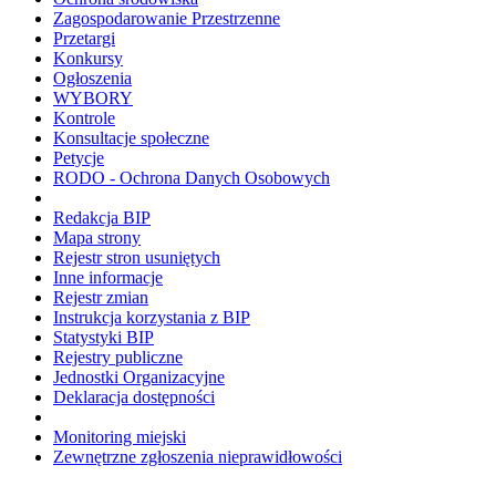
Zagospodarowanie Przestrzenne
Przetargi
Konkursy
Ogłoszenia
WYBORY
Kontrole
Konsultacje społeczne
Petycje
RODO - Ochrona Danych Osobowych
Redakcja BIP
Mapa strony
Rejestr stron usuniętych
Inne informacje
Rejestr zmian
Instrukcja korzystania z BIP
Statystyki BIP
Rejestry publiczne
Jednostki Organizacyjne
Deklaracja dostępności
Monitoring miejski
Zewnętrzne zgłoszenia nieprawidłowości