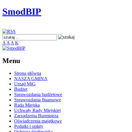
SmodBIP
A
A
A
K
Menu
Strona główna
NASZA GMINA
Urząd MiG
Budżet
Sprawozdania budżetowe
Sprawozdania finansowe
Rada Miejska
Uchwały Rady Miejskiej
Zarządzenia Burmistrza
Oświadczenia majątkowe
Podatki i opłaty
Ochrona środowiska