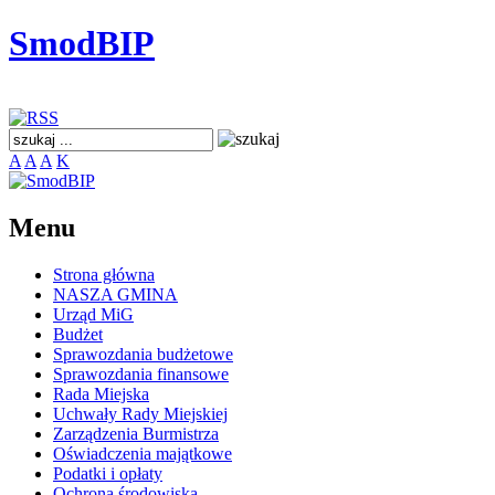
SmodBIP
A
A
A
K
Menu
Strona główna
NASZA GMINA
Urząd MiG
Budżet
Sprawozdania budżetowe
Sprawozdania finansowe
Rada Miejska
Uchwały Rady Miejskiej
Zarządzenia Burmistrza
Oświadczenia majątkowe
Podatki i opłaty
Ochrona środowiska