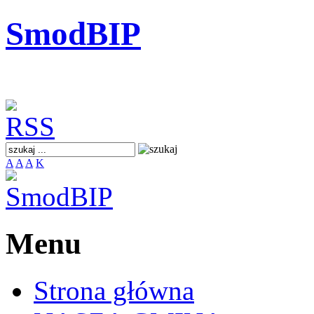
SmodBIP
A
A
A
K
Menu
Strona główna