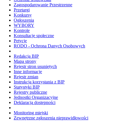
Zagospodarowanie Przestrzenne
Przetargi
Konkursy
Ogłoszenia
WYBORY
Kontrole
Konsultacje społeczne
Petycje
RODO - Ochrona Danych Osobowych
Redakcja BIP
Mapa strony
Rejestr stron usuniętych
Inne informacje
Rejestr zmian
Instrukcja korzystania z BIP
Statystyki BIP
Rejestry publiczne
Jednostki Organizacyjne
Deklaracja dostępności
Monitoring miejski
Zewnętrzne zgłoszenia nieprawidłowości