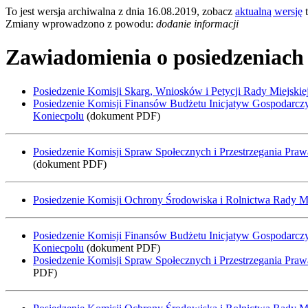
To jest wersja archiwalna z dnia 16.08.2019, zobacz
aktualną wersję
t
Zmiany wprowadzono z powodu:
dodanie informacji
Zawiadomienia o posiedzeniach
Posiedzenie Komisji Skarg, Wniosków i Petycji Rady Miejskie
Posiedzenie Komisji Finansów Budżetu Inicjatyw Gospodarczy
Koniecpolu
(dokument PDF)
Posiedzenie Komisji Spraw Społecznych i Przestrzegania Praw
(dokument PDF)
Posiedzenie Komisji Ochrony Środowiska i Rolnictwa Rady Mie
Posiedzenie Komisji Finansów Budżetu Inicjatyw Gospodarczy
Koniecpolu
(dokument PDF)
Posiedzenie Komisji Spraw Społecznych i Przestrzegania Pra
PDF)