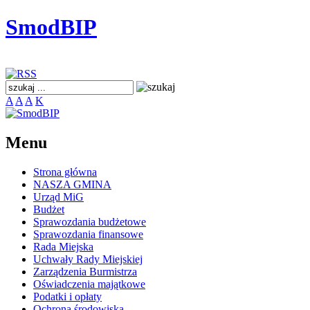
SmodBIP
A
A
A
K
Menu
Strona główna
NASZA GMINA
Urząd MiG
Budżet
Sprawozdania budżetowe
Sprawozdania finansowe
Rada Miejska
Uchwały Rady Miejskiej
Zarządzenia Burmistrza
Oświadczenia majątkowe
Podatki i opłaty
Ochrona środowiska