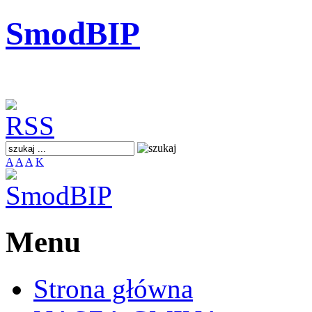
SmodBIP
A
A
A
K
Menu
Strona główna