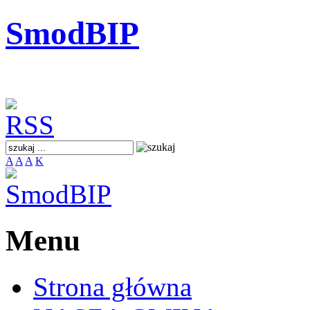
SmodBIP
A
A
A
K
Menu
Strona główna