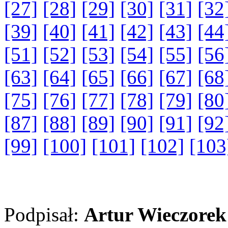
[27]
[28]
[29]
[30]
[31]
[32
[39]
[40]
[41]
[42]
[43]
[44
[51]
[52]
[53]
[54]
[55]
[56
[63]
[64]
[65]
[66]
[67]
[68
[75]
[76]
[77]
[78]
[79]
[80
[87]
[88]
[89]
[90]
[91]
[92
[99]
[100]
[101]
[102]
[103
Podpisał:
Artur Wieczorek