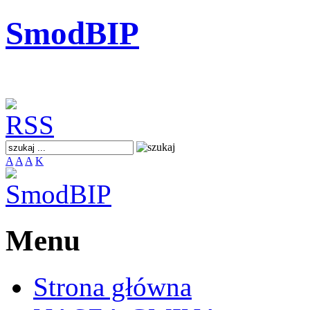
SmodBIP
A
A
A
K
Menu
Strona główna